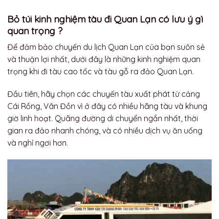
Bỏ túi kinh nghiệm tàu đi Quan Lạn có lưu ý gì
quan trọng ?
Để đảm bảo chuyến du lịch Quan Lạn của bạn suôn sẻ
và thuận lợi nhất, dưới đây là những kinh nghiệm quan
trọng khi đi tàu cao tốc và tàu gỗ ra đảo Quan Lạn.
Đầu tiên, hãy chọn các chuyến tàu xuất phát từ cảng
Cái Rồng, Vân Đồn vì ở đây có nhiều hãng tàu và khung
giờ linh hoạt. Quãng đường di chuyển ngắn nhất, thời
gian ra đảo nhanh chóng, và có nhiều dịch vụ ăn uống
và nghỉ ngơi hơn.