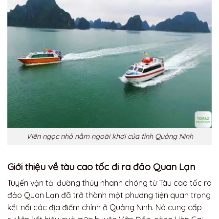
Viên ngọc nhỏ nằm ngoài khơi của tỉnh Quảng Ninh
Giới thiệu về tàu cao tốc đi ra đảo Quan Lạn
Tuyến vận tải đường thủy nhanh chóng từ Tàu cao tốc ra
đảo Quan Lạn đã trở thành một phương tiện quan trọng
kết nối các địa điểm chính ở Quảng Ninh. Nó cung cấp