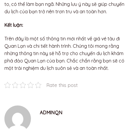
to, có thể làm bạn ngã. Những lưu ý này sẽ giúp chuyến
du lịch của bạn trở nên trơn tru và an toàn hơn.
Kết luận:
Trên đây là một số thông tin mới nhất về giá vé tàu đi
Quan Lạn và chi tiết hành trình. Chúng tôi mong rằng
những thông tin này sẽ hỗ trợ cho chuyến du lịch khám
phá đảo Quan Lạn của bạn. Chắc chắn rằng bạn sẽ có
một trải nghiệm du lịch suôn sẻ và an toàn nhất.
Rate this post
ADMINQN