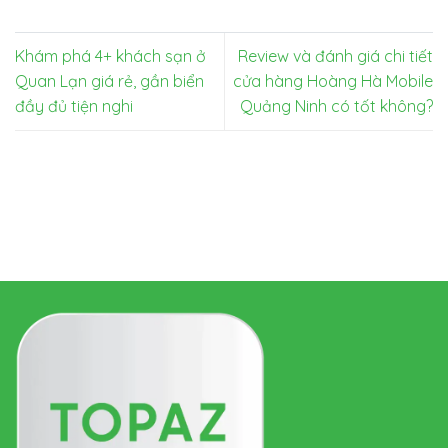
Khám phá 4+ khách sạn ở
Review và đánh giá chi tiết
Quan Lạn giá rẻ, gần biển
cửa hàng Hoàng Hà Mobile
đầy đủ tiện nghi
Quảng Ninh có tốt không?