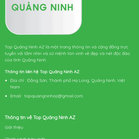
Top Quảng Ninh AZ là một trang thông tin và cộng đồng trực
tuyến với tầm nhìn và sứ mệnh tôn vinh vẻ đẹp và nét độc đáo
của tỉnh Quảng Ninh.
Thông tin liên hệ Top Quảng Ninh AZ
Địa chỉ
: Đồng Sơn, Thành phố Hạ Long, Quảng Ninh, Việt
Nam
Email
:
topquangninhaz@gmail.com
Thông tin về Top Quảng Ninh AZ
Giới thiệu
Chính sách bảo mật