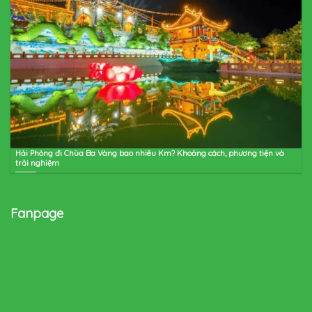
Hải Phòng đi Chùa Ba Vàng bao nhiêu Km? Khoảng cách, phương tiện và
trải nghiệm
Fanpage