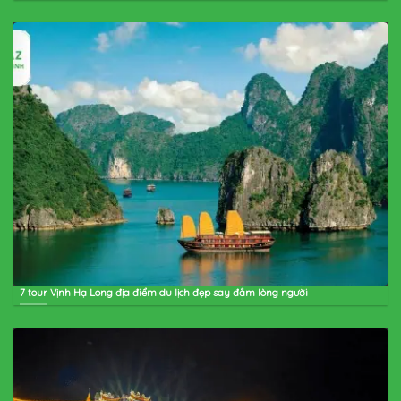
7 tour Vịnh Hạ Long địa điểm du lịch đẹp say đắm lòng người