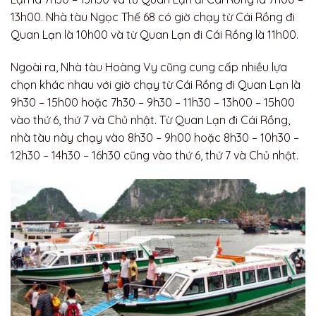
13h00. Nhà tàu Ngọc Thế 68 có giờ chạy từ Cái Rồng đi
Quan Lạn là 10h00 và từ Quan Lạn đi Cái Rồng là 11h00.
Ngoài ra, Nhà tàu Hoàng Vy cũng cung cấp nhiều lựa
chọn khác nhau với giờ chạy từ Cái Rồng đi Quan Lạn là
9h30 – 15h00 hoặc 7h30 – 9h30 – 11h30 – 13h00 – 15h00
vào thứ 6, thứ 7 và Chủ nhật. Từ Quan Lạn đi Cái Rồng,
nhà tàu này chạy vào 8h30 – 9h00 hoặc 8h30 – 10h30 –
12h30 – 14h30 – 16h30 cũng vào thứ 6, thứ 7 và Chủ nhật.