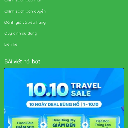
Chính sách bản quyền
Đánh giá và xếp hạng
Quy định sử dụng
Liên hệ
BÀi viết nổi bật