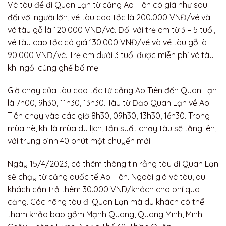
Vé tàu để đi Quan Lạn từ cảng Ao Tiên có giá như sau:
đối với người lớn, vé tàu cao tốc là 200.000 VNĐ/vé và
vé tàu gỗ là 120.000 VNĐ/vé. Đối với trẻ em từ 3 – 5 tuổi,
vé tàu cao tốc có giá 130.000 VNĐ/vé và vé tàu gỗ là
90.000 VNĐ/vé. Trẻ em dưới 3 tuổi được miễn phí vé tàu
khi ngồi cùng ghế bố mẹ.
Giờ chạy của tàu cao tốc từ cảng Ao Tiên đến Quan Lạn
là 7h00, 9h30, 11h30, 13h30. Tàu từ Đảo Quan Lạn về Ao
Tiên chạy vào các giờ 8h30, 09h30, 13h30, 16h30. Trong
mùa hè, khi là mùa du lịch, tần suất chạy tàu sẽ tăng lên,
với trung bình 40 phút một chuyến mới.
Ngày 15/4/2023, có thêm thông tin rằng tàu đi Quan Lạn
sẽ chạy từ cảng quốc tế Ao Tiên. Ngoài giá vé tàu, du
khách cần trả thêm 30.000 VND/khách cho phí qua
cảng. Các hãng tàu đi Quan Lạn mà du khách có thể
tham khảo bao gồm Mạnh Quang, Quang Minh, Minh