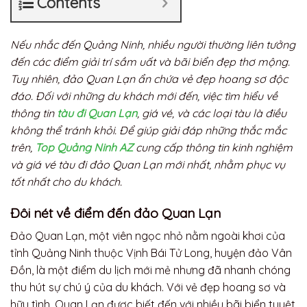
Contents
Nếu nhắc đến Quảng Ninh, nhiều người thường liên tưởng
đến các điểm giải trí sầm uất và bãi biển đẹp thơ mộng.
Tuy nhiên, đảo Quan Lạn ẩn chứa vẻ đẹp hoang sơ độc
đáo. Đối với những du khách mới đến, việc tìm hiểu về
thông tin
tàu đi Quan Lạn
, giá vé, và các loại tàu là điều
không thể tránh khỏi.
Để giúp giải đáp những thắc mắc
trên,
Top Quảng Ninh AZ
cung cấp thông tin kinh nghiệm
và giá vé tàu đi đảo Quan Lạn mới nhất, nhằm phục vụ
tốt nhất cho du khách.
Đôi nét về điểm đến đảo Quan Lạn
Đảo Quan Lạn, một viên ngọc nhỏ nằm ngoài khơi của
tỉnh Quảng Ninh thuộc Vịnh Bái Tử Long, huyện đảo Vân
Đồn, là một điểm du lịch mới mẻ nhưng đã nhanh chóng
thu hút sự chú ý của du khách. Với vẻ đẹp hoang sơ và
hữu tình, Quan Lạn được biết đến với nhiều bãi biển tuyệt