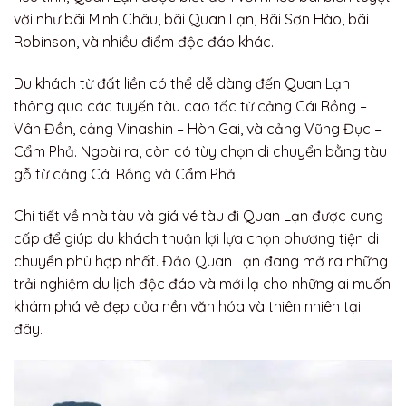
vời như bãi Minh Châu, bãi Quan Lạn, Bãi Sơn Hào, bãi
Robinson, và nhiều điểm độc đáo khác.
Du khách từ đất liền có thể dễ dàng đến Quan Lạn
thông qua các tuyến tàu cao tốc từ cảng Cái Rồng –
Vân Đồn, cảng Vinashin – Hòn Gai, và cảng Vũng Đục –
Cẩm Phả. Ngoài ra, còn có tùy chọn di chuyển bằng tàu
gỗ từ cảng Cái Rồng và Cẩm Phả.
Chi tiết về nhà tàu và giá vé tàu đi Quan Lạn được cung
cấp để giúp du khách thuận lợi lựa chọn phương tiện di
chuyển phù hợp nhất. Đảo Quan Lạn đang mở ra những
trải nghiệm du lịch độc đáo và mới lạ cho những ai muốn
khám phá vẻ đẹp của nền văn hóa và thiên nhiên tại
đây.