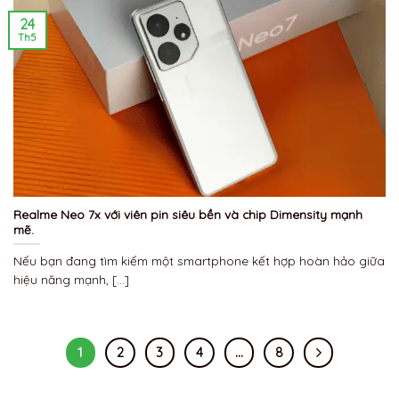
24
Th5
Realme Neo 7x với viên pin siêu bền và chip Dimensity mạnh
mẽ.
Nếu bạn đang tìm kiếm một smartphone kết hợp hoàn hảo giữa
hiệu năng mạnh, [...]
1
2
3
4
…
8