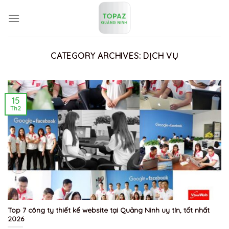
Skip
to
content
CATEGORY ARCHIVES:
DỊCH VỤ
15
Th2
Top 7 công ty thiết kế website tại Quảng Ninh uy tín, tốt nhất
2026