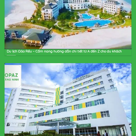
Du lịch Đảo Rều – Cẩm nang hướng dẫn chi tiết từ A đến Z cho du khách