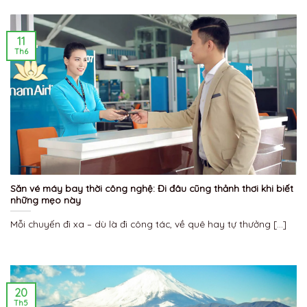
11
Th6
Săn vé máy bay thời công nghệ: Đi đâu cũng thảnh thơi khi biết
những mẹo này
Mỗi chuyến đi xa – dù là đi công tác, về quê hay tự thưởng [...]
20
Th5