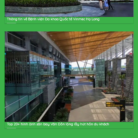
Thông tin về Bệnh viện Đa khoa Quốc tế Vinmec Hạ Long
Top 20+ hình ảnh sân bay Vân Đồn lộng lẫy hút hồn du khách