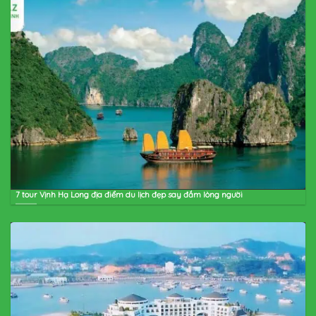
7 tour Vịnh Hạ Long địa điểm du lịch đẹp say đắm lòng người