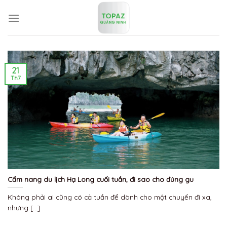
Skip
to
content
21
Th7
Cẩm nang du lịch Hạ Long cuối tuần, đi sao cho đúng gu
Không phải ai cũng có cả tuần để dành cho một chuyến đi xa,
nhưng [...]