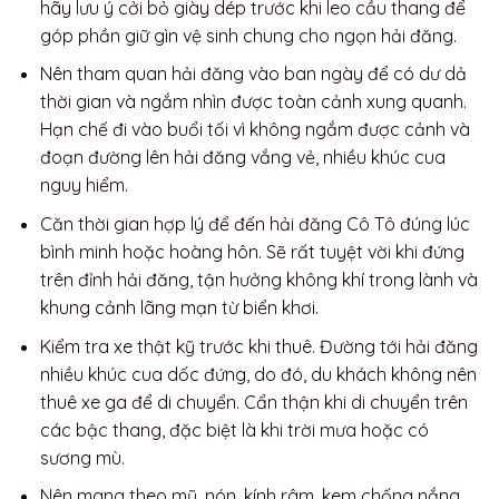
hãy lưu ý cởi bỏ giày dép trước khi leo cầu thang để
góp phần giữ gìn vệ sinh chung cho ngọn hải đăng.
Nên tham quan hải đăng vào ban ngày để có dư dả
thời gian và ngắm nhìn được toàn cảnh xung quanh.
Hạn chế đi vào buổi tối vì không ngắm được cảnh và
đoạn đường lên hải đăng vắng vẻ, nhiều khúc cua
nguy hiểm.
Căn thời gian hợp lý để đến hải đăng Cô Tô đúng lúc
bình minh hoặc hoàng hôn. Sẽ rất tuyệt vời khi đứng
trên đỉnh hải đăng, tận hưởng không khí trong lành và
khung cảnh lãng mạn từ biển khơi.
Kiểm tra xe thật kỹ trước khi thuê. Đường tới hải đăng
nhiều khúc cua dốc đứng, do đó, du khách không nên
thuê xe ga để di chuyển. Cẩn thận khi di chuyển trên
các bậc thang, đặc biệt là khi trời mưa hoặc có
sương mù.
Nên mang theo mũ, nón, kính râm, kem chống nắng