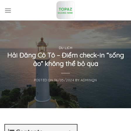
Skip
to
content
DU LỊCH
Hải Đăng Cô Tô – Điểm check-in “sống
ảo” không thể bỏ qua
POSTED ON
06/05/2024
BY
ADMINQN