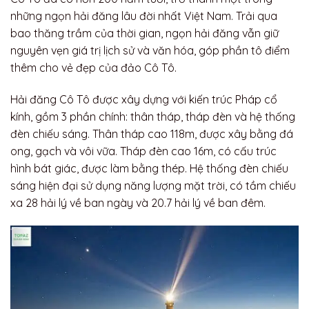
những ngọn hải đăng lâu đời nhất Việt Nam. Trải qua
bao thăng trầm của thời gian, ngọn hải đăng vẫn giữ
nguyên vẹn giá trị lịch sử và văn hóa, góp phần tô điểm
thêm cho vẻ đẹp của đảo Cô Tô.
Hải đăng Cô Tô được xây dựng với kiến trúc Pháp cổ
kính, gồm 3 phần chính: thân tháp, tháp đèn và hệ thống
đèn chiếu sáng. Thân tháp cao 118m, được xây bằng đá
ong, gạch và vôi vữa. Tháp đèn cao 16m, có cấu trúc
hình bát giác, được làm bằng thép. Hệ thống đèn chiếu
sáng hiện đại sử dụng năng lượng mặt trời, có tầm chiếu
xa 28 hải lý về ban ngày và 20.7 hải lý về ban đêm.