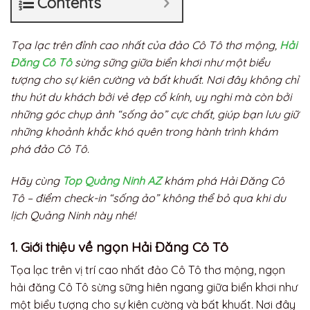
Contents
Tọa lạc trên đỉnh cao nhất của đảo Cô Tô thơ mộng,
Hải
Đăng Cô Tô
sừng sững giữa biển khơi như một biểu
tượng cho sự kiên cường và bất khuất. Nơi đây không chỉ
thu hút du khách bởi vẻ đẹp cổ kính, uy nghi mà còn bởi
những góc chụp ảnh “sống ảo” cực chất, giúp bạn lưu giữ
những khoảnh khắc khó quên trong hành trình khám
phá đảo Cô Tô.
Hãy cùng
Top Quảng Ninh AZ
khám phá Hải Đăng Cô
Tô – điểm check-in “sống ảo” không thể bỏ qua khi du
lịch Quảng Ninh này nhé!
1. Giới thiệu về ngọn Hải Đăng Cô Tô
Tọa lạc trên vị trí cao nhất đảo Cô Tô thơ mộng, ngọn
hải đăng Cô Tô sừng sững hiên ngang giữa biển khơi như
một biểu tượng cho sự kiên cường và bất khuất. Nơi đây