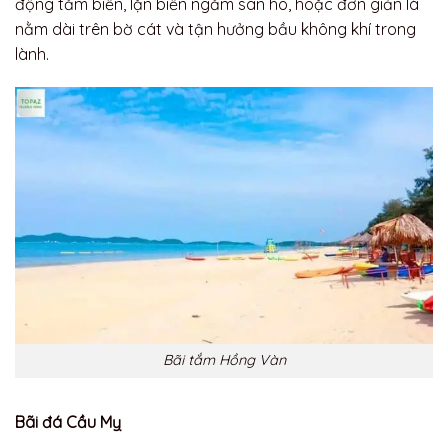
động tắm biển, lặn biển ngắm san hô, hoặc đơn giản là
nằm dài trên bờ cát và tận hưởng bầu không khí trong
lành.
Bãi tắm Hồng Vàn
Bãi đá Cầu Mỵ