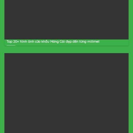
Top 20+ hình ảnh cửa khẩu Móng Cái đẹp đến từng milimet