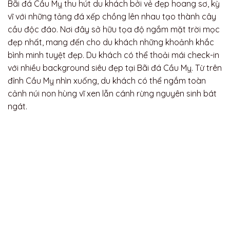
Bãi đá Cầu Mỵ thu hút du khách bởi vẻ đẹp hoang sơ, kỳ
vĩ với những tảng đá xếp chồng lên nhau tạo thành cây
cầu độc đáo. Nơi đây sở hữu tọa độ ngắm mặt trời mọc
đẹp nhất, mang đến cho du khách những khoảnh khắc
bình minh tuyệt đẹp. Du khách có thể thoải mái check-in
với nhiều background siêu đẹp tại Bãi đá Cầu Mỵ. Từ trên
đỉnh Cầu Mỵ nhìn xuống, du khách có thể ngắm toàn
cảnh núi non hùng vĩ xen lẫn cánh rừng nguyên sinh bát
ngát.