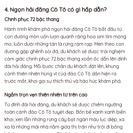
4. Ngọn hải đăng Cô Tô có gì hấp dẫn?
Chinh phục 72 bậc thang
Hành trình khám phá ngọn hải đăng Cô Tô bắt đầu từ
con đường mòn uốn lượn quanh rặng hoa sim tím mộng
mơ, luồn dưới những tán lá rừng rậm rạp. Men theo con
đường gập ghềnh sỏi đá, du khách sẽ được trải nghiệm
cảm giác chinh phục 72 bậc thang xoắn ốc dẫn lên đỉnh
đài hải đăng. Mỗi bước chân du khách đặt lên, khung
cảnh thiên nhiên hùng vĩ của đảo Cô Tô dần hiện ra
trước mắt, khơi gợi sự thích thú và háo hức khám phá.
Ngắm trọn vẹn thiên nhiên từ trên cao
Từ đỉnh đài hải đăng, du khách sẽ được chiêm ngưỡng
toàn cảnh đảo Cô Tô tuyệt đẹp. Bốn bề xanh xanh biển
khơi, xen lẫn những rừng cây bạt ngàn màu lục diệp, xa
xa là những mái nhà nằm giữa thị trấn như trôi đi bồng