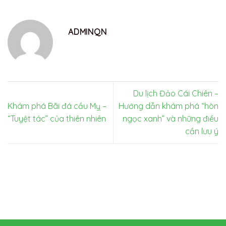
ADMINQN
Du lịch Đảo Cái Chiên –
Khám phá Bãi đá cầu Mỵ –
Hướng dẫn khám phá “hòn
“Tuyệt tác” của thiên nhiên
ngọc xanh” và những điều
cần lưu ý