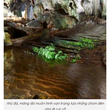
nhũ đá, măng đá muôn hình vạn trạng tựa những chùm đèn
pha lê rực rỡ