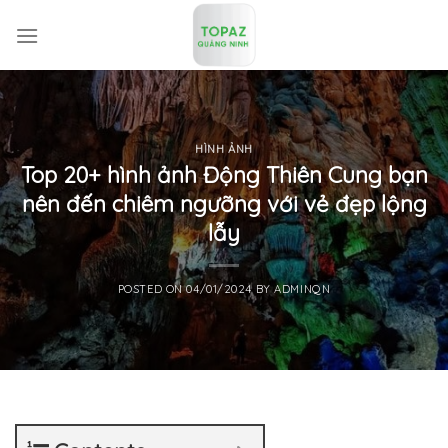
Skip
to
content
HÌNH ẢNH
Top 20+ hình ảnh Động Thiên Cung bạn
nên đến chiêm ngưỡng với vẻ đẹp lộng
lẫy
POSTED ON
04/01/2024
BY
ADMINQN