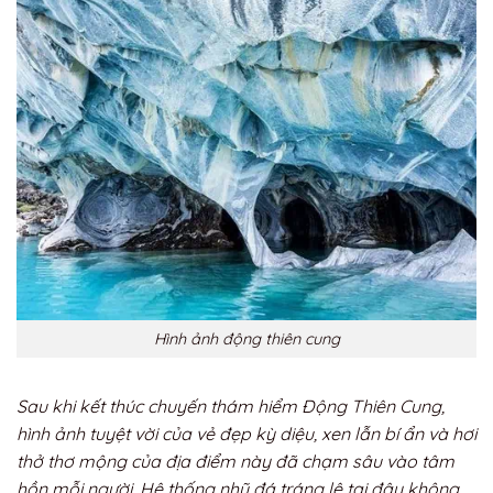
Hình ảnh động thiên cung
Sau khi kết thúc chuyến thám hiểm Động Thiên Cung,
hình ảnh tuyệt vời của vẻ đẹp kỳ diệu, xen lẫn bí ẩn và hơi
thở thơ mộng của địa điểm này đã chạm sâu vào tâm
hồn mỗi người. Hệ thống nhũ đá tráng lệ tại đây không