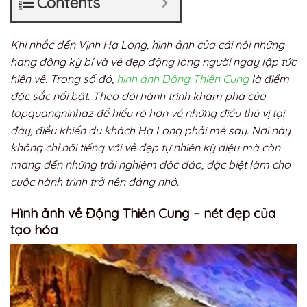
Contents
Khi nhắc đến Vịnh Hạ Long, hình ảnh của cái nôi những
hang động kỳ bí và vẻ đẹp động lòng người ngay lập tức
hiện về. Trong số đó,
hình ảnh Động Thiên Cung
là điểm
đặc sắc nổi bật. Theo dõi hành trình khám phá của
topquangninhaz để hiểu rõ hơn về những điều thú vị tại
đây, điều khiến du khách Hạ Long phải mê say. Nơi này
không chỉ nổi tiếng với vẻ đẹp tự nhiên kỳ diệu mà còn
mang đến những trải nghiệm độc đáo, đặc biệt làm cho
cuộc hành trình trở nên đáng nhớ.
Hình ảnh về Động Thiên Cung – nét đẹp của
tạo hóa