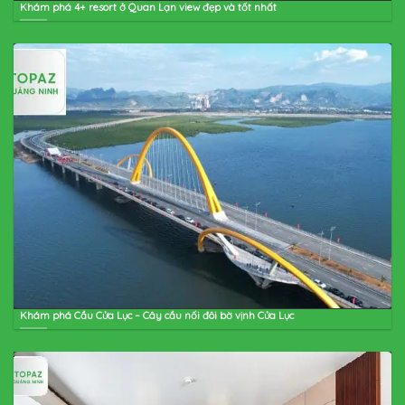
Khám phá 4+ resort ở Quan Lạn view đẹp và tốt nhất
Khám phá Cầu Cửa Lục – Cây cầu nối đôi bờ vịnh Cửa Lục