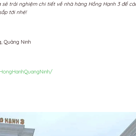
ia sẻ trải nghiệm chi tiết về nhà hàng Hồng Hạnh 3 để cá
ắp tới nhé!
g, Quảng Ninh
gHongHanhQuangNinh/