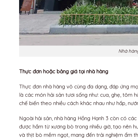
Nhà hàn
Thực đơn hoặc bảng giá tại nhà hàng
Thực đơn nhà hàng vô cùng đa dạng, đáp ứng mọi 
là các món hải sản tươi sống như: cua, ghẹ, tôm h
chế biến theo nhiều cách khác nhau như hấp, nướn
Ngoài hải sản, nhà hàng Hồng Hạnh 3 còn có các 
được hầm từ xương bò trong nhiều giờ, tạo nên hư
và thịt bò mềm ngọt, mang đến trải nghiệm ẩm th