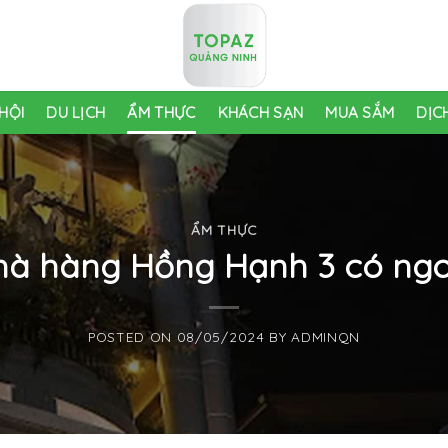
HỘI
DU LỊCH
ẨM THỰC
KHÁCH SẠN
MUA SẮM
DỊC
ẨM THỰC
hà hàng Hồng Hạnh 3 có ng
POSTED ON
08/05/2024
BY
ADMINQN