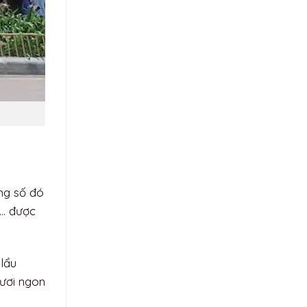
ng số đó
ò… được
lẩu
tươi ngon