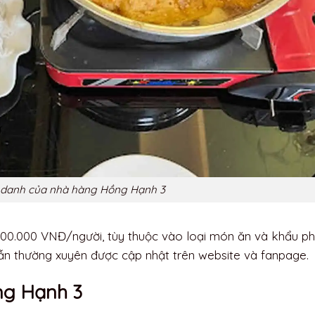
ứ danh của nhà hàng Hồng Hạnh 3
500.000 VNĐ/người, tùy thuộc vào loại món ăn và khẩu p
ẫn thường xuyên được cập nhật trên website và fanpage.
ồng Hạnh 3