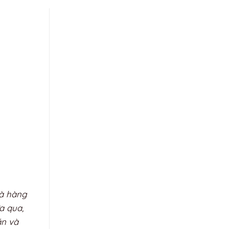
hà hàng
a qua,
ăn và