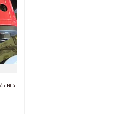
hần. Nhà