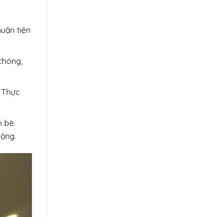
uận tiện
chóng,
. Thực
n bè.
mộng.