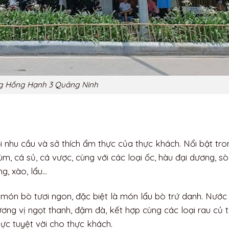
g Hồng Hạnh 3 Quảng Ninh
nhu cầu và sở thích ẩm thực của thực khách. Nổi bật tro
ùm, cá sủ, cá vược, cùng với các loại ốc, hàu đại dương, s
g, xào, lẩu…
món bò tươi ngon, đặc biệt là món lẩu bò trứ danh. Nước 
ơng vị ngọt thanh, đậm đà, kết hợp cùng các loại rau củ 
ực tuyệt vời cho thực khách.