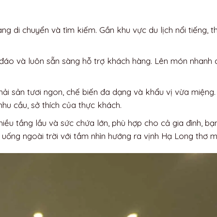
 di chuyển và tìm kiếm. Gần khu vực du lịch nổi tiếng, th
hu đáo và luôn sẵn sàng hỗ trợ khách hàng. Lên món nhanh 
hải sản tươi ngon, chế biến đa dạng và khẩu vị vừa miệng
hu cầu, sở thích của thực khách.
iều tầng lầu và sức chứa lớn, phù hợp cho cả gia đình, bạ
uống ngoài trời với tầm nhìn hướng ra vịnh Hạ Long thơ 