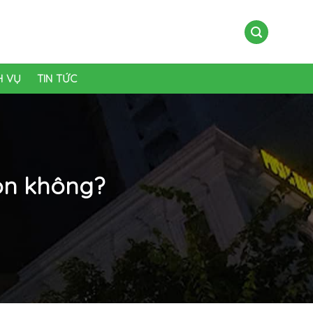
H VỤ
TIN TỨC
on không?