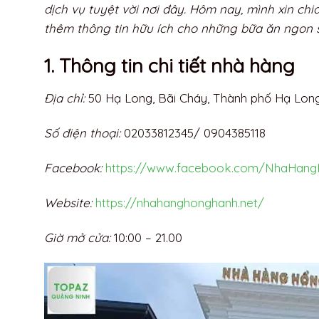
dịch vụ tuyệt vời nơi đây. Hôm nay, mình xin ch
thêm thông tin hữu ích cho những bữa ăn ngon s
1. Thông tin chi tiết nhà hàng
Địa chỉ:
50 Hạ Long, Bãi Cháy, Thành phố Hạ Lon
Số điện thoại:
02033812345/ 0904385118
Facebook:
https://www.facebook.com/NhaHan
Website:
https://nhahanghonghanh.net/
Giờ mở cửa:
10:00 – 21.00