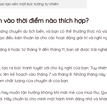
một khu vực đẹp tự nhiên thuộc huyện Vân Đồn, tỉnh Quảng
n tích rộng lớn, đạt 11km2.
i Vân Đồn đến núi Gót, hình thành những dãy núi cao tạo
h mẽ từ phía đông. Đây là biểu tượng của sức mạnh tự nhi
 biển.