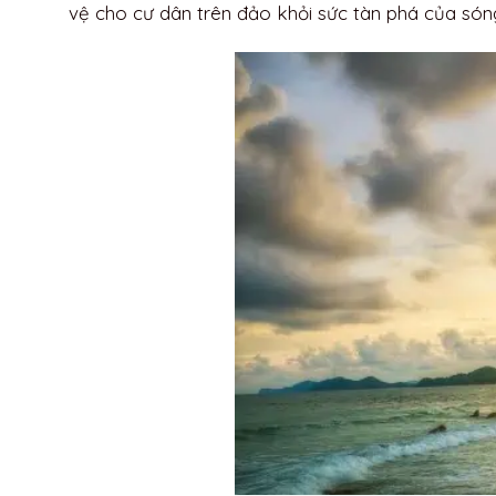
Bãi tắm Minh Châu
Bãi tắm Sơn Hào
6. Kinh nghiệm thuê khách
sạn ở Quan Lạn
Minh Châu Resort:
Minh Châu Beach
Resort:
7. Ăn uống ở đảo Quan
Lạn
Nếu bạn đang chuẩn bị cho chuyến
du lịch Qua
đây từ
Top
Quảng Ninh AZ
để trải nghiệm chuyến
Quan Lạn, hòn đảo tuyệt vời ở Quảng Ninh, là đi
tích lịch sử văn hóa hấp dẫn. Đây là nơi lý tưởn
nơi bạn có thể ngắm cảnh, tắm biển và tránh xa
này để có một chuyến đi đáng nhớ!
1. Giới thiệu về Quan Lạn