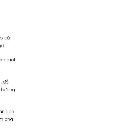
 Ninh.
 nên một
ên, bảo