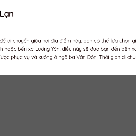
ao tạo nên một bức tường tự nhiên
 vào thời điểm nào thích hợp?
ững chuyến du lịch biển, và bạn có thể thưởng thức nó v
 điều kiện thuận lợi cho các hoạt động giải trí và nghỉ ng
áng 6 hoặc từ tháng 9 đến tháng 11, bạn sẽ được trải ngh
 tạo ra bức tranh tuyệt vời cho kỳ nghỉ của bạn. Tuy nhiên