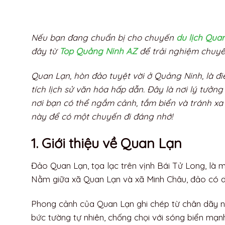
Contents
1. Giới thiệu về Quan Lạn
2. Du lịch Quan Lạn Quảng
Ninh vào thời điểm nào
thích hợp?
3. Phương tiện khi du lịch
Quan Lạn
3.1 Từ Hà Nội đến Vân
Đồn
3.2 Đi tàu ra đảo
4. Phương tiện đi lại du lịch
Quan Lạn
5. Địa điểm vui chơi và
tham quan khi du lịch
Quan Lạn
Bãi tắm Quan Lạn