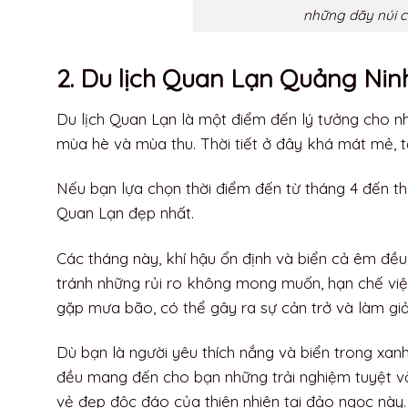
Đảo Quan Lạn, tọa lạc trên vịnh Bái Tử Long, là 
Nằm giữa xã Quan Lạn và xã Minh Châu, đảo có diệ
Phong cảnh của Quan Lạn ghi chép từ chân dãy nú
bức tường tự nhiên, chống chọi với sóng biển mạn
vệ cho cư dân trên đảo khỏi sức tàn phá của sóng