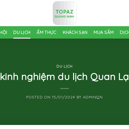
HỘI
DU LỊCH
ẨM THỰC
KHÁCH SẠN
MUA SẮM
DỊC
DU LỊCH
t kinh nghiệm du lịch Quan Lạ
POSTED ON
15/01/2024
BY
ADMINQN