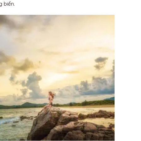
n Lạn
, Quảng Ninh, hãy không bỏ lỡ những gợi ý hữu ích 
 đi của bạn một cách tiết kiệm và đầy ý nghĩa!
ểm đến của những bãi cát trắng dịu dàng, biển xanh mát
g để tận hưởng không gian thiên nhiên trong lành và thoả
 khỏi sự ồn ào của đô thị. Đừng quên thực hiện những k