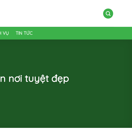
H VỤ
TIN TỨC
n nơi tuyệt đẹp