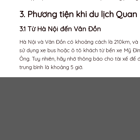
những dãy núi c
2. Du lịch Quan Lạn Quảng Ninh
Du lịch Quan Lạn là một điểm đến lý tưởng cho nh
mùa hè và mùa thu. Thời tiết ở đây khá mát mẻ, tạo
Nếu bạn lựa chọn thời điểm đến từ tháng 4 đến th
Quan Lạn đẹp nhất.
Các tháng này, khí hậu ổn định và biển cả êm đều,