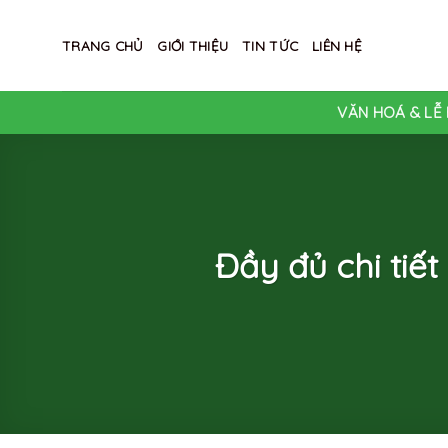
Skip
to
TRANG CHỦ
GIỚI THIỆU
TIN TỨC
LIÊN HỆ
content
VĂN HOÁ & LỄ 
Đầy đủ chi tiế