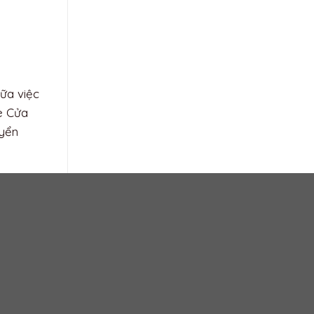
ào cả
ơi.
iệm một
, để