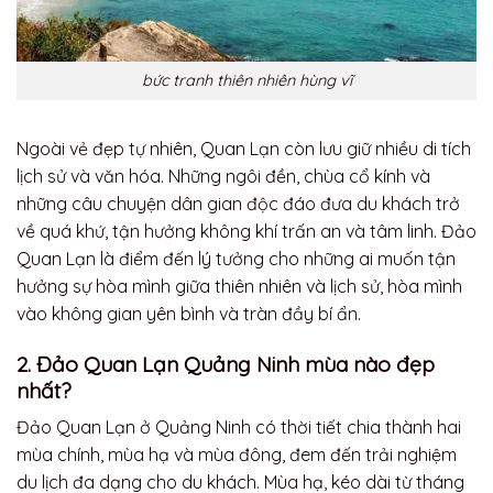
bức tranh thiên nhiên hùng vĩ
Ngoài vẻ đẹp tự nhiên, Quan Lạn còn lưu giữ nhiều di tích
lịch sử và văn hóa. Những ngôi đền, chùa cổ kính và
những câu chuyện dân gian độc đáo đưa du khách trở
về quá khứ, tận hưởng không khí trấn an và tâm linh. Đảo
Quan Lạn là điểm đến lý tưởng cho những ai muốn tận
hưởng sự hòa mình giữa thiên nhiên và lịch sử, hòa mình
vào không gian yên bình và tràn đầy bí ẩn.
2. Đảo Quan Lạn Quảng Ninh mùa nào đẹp
nhất?
Đảo Quan Lạn ở Quảng Ninh có thời tiết chia thành hai
mùa chính, mùa hạ và mùa đông, đem đến trải nghiệm
du lịch đa dạng cho du khách. Mùa hạ, kéo dài từ tháng