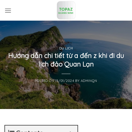
Skip
to
content
DU LỊCH
Hướng dẫn chi tiết từ a đến z khi đi du
lịch đảo Quan Lạn
POSTED ON
15/01/2024
BY
ADMINQN