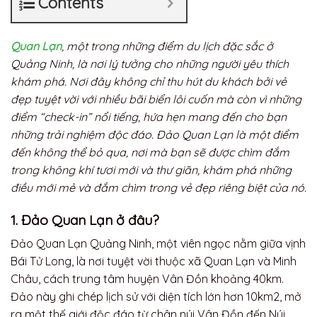
Contents
Quan Lạn
, một trong những điểm du lịch đặc sắc ở
Quảng Ninh, là nơi lý tưởng cho những người yêu thích
khám phá. Nơi đây không chỉ thu hút du khách bởi vẻ
đẹp tuyệt vời với nhiều bãi biển lôi cuốn mà còn vì những
điểm “check-in” nổi tiếng, hứa hẹn mang đến cho bạn
những trải nghiệm độc đáo. Đảo Quan Lạn là một điểm
đến không thể bỏ qua, nơi mà bạn sẽ được chìm đắm
trong không khí tươi mới và thư giãn, khám phá những
điều mới mẻ và đắm chìm trong vẻ đẹp riêng biệt của nó.
1. Đảo Quan Lạn ở đâu?
Đảo Quan Lạn Quảng Ninh, một viên ngọc nằm giữa vịnh
Bái Tử Long, là nơi tuyệt vời thuộc xã Quan Lạn và Minh
Châu, cách trung tâm huyện Vân Đồn khoảng 40km.
Đảo này ghi chép lịch sử với diện tích lớn hơn 10km2, mở
ra một thế giới độc đáo từ chân núi Vân Đồn đến Núi