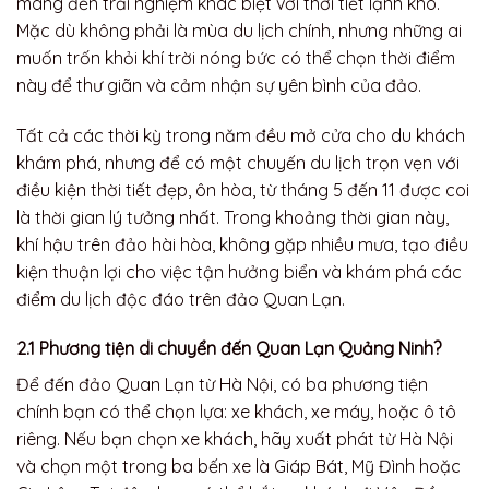
mang đến trải nghiệm khác biệt với thời tiết lạnh khô.
Mặc dù không phải là mùa du lịch chính, nhưng những ai
muốn trốn khỏi khí trời nóng bức có thể chọn thời điểm
này để thư giãn và cảm nhận sự yên bình của đảo.
Tất cả các thời kỳ trong năm đều mở cửa cho du khách
khám phá, nhưng để có một chuyến du lịch trọn vẹn với
điều kiện thời tiết đẹp, ôn hòa, từ tháng 5 đến 11 được coi
là thời gian lý tưởng nhất. Trong khoảng thời gian này,
khí hậu trên đảo hài hòa, không gặp nhiều mưa, tạo điều
kiện thuận lợi cho việc tận hưởng biển và khám phá các
điểm du lịch độc đáo trên đảo Quan Lạn.
2.1 Phương tiện di chuyển đến Quan Lạn Quảng Ninh?
Để đến đảo Quan Lạn từ Hà Nội, có ba phương tiện
chính bạn có thể chọn lựa: xe khách, xe máy, hoặc ô tô
riêng. Nếu bạn chọn xe khách, hãy xuất phát từ Hà Nội
và chọn một trong ba bến xe là Giáp Bát, Mỹ Đình hoặc