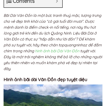
Contents
Bãi Dài Vân Đồn là một bức tranh thuỷ mặc, tượng trưng
cho vẻ đẹp tinh khôi của “cô gái tuổi đôi mươi”. Được
mệnh danh là điểm check-in nổi tiếng, nơi này thu hút
lòng giới trẻ khi đến du lịch Quảng Ninh. Liệu Bãi Dài ở
Vân Đồn có thực sự “hấp dẫn như lời đồn”? Để khám
phá sự tuyệt vời, hãy theo chân topquangninhaz để đắm
chìm trong những
hình ảnh bãi Dài Vân Đồn
tuyệt vời.
Đây là một trải nghiệm không thể bỏ lỡ cho những người
yêu thiên nhiên và muốn khám phá vẻ đẹp tự nhiên tại
đây.
Hình ảnh bãi dài Vân Đồn đẹp tuyệt diệu