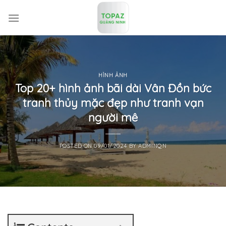
Skip
to
content
HÌNH ẢNH
Top 20+ hình ảnh bãi dài Vân Đồn bức
tranh thủy mặc đẹp như tranh vạn
người mê
POSTED ON
09/01/2024
BY
ADMINQN