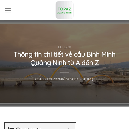
Skip
to
content
DU LỊCH
Thông tin chi tiết về cầu Bình Minh
Quảng Ninh từ A đến Z
POSTED ON
25/08/2024
BY
ADMINQN