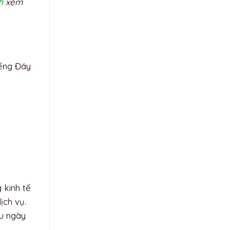
h
xem
iếng Đáy
 kinh tế
ịch vụ.
ầu ngày