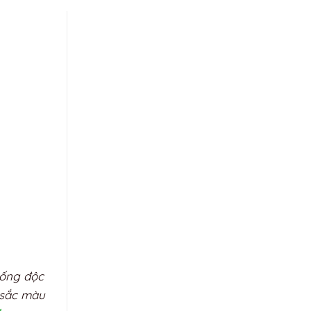
hống độc
 sắc màu