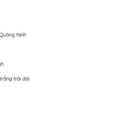
 Quảng Ninh
nh
rắng trải dài