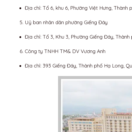
Địa chỉ: Tổ 6, khu 6, Phường Việt Hưng, Thành
Uỷ ban nhân dân phường Giếng Đáy
Địa chỉ: Tổ 3, Khu 3, Phường Giếng Đáy, Thàn
Công ty TNHH TM& DV Vương Anh
Địa chỉ: 393 Giếng Đáy, Thành phố Hạ Long, Q