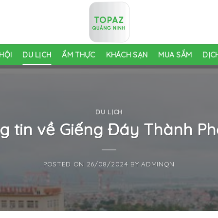
HỘI
DU LỊCH
ẨM THỰC
KHÁCH SẠN
MUA SẮM
DỊC
DU LỊCH
g tin về Giếng Đáy Thành P
POSTED ON
26/08/2024
BY
ADMINQN