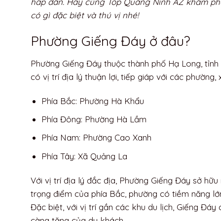
hấp dẫn. Hãy cùng Top Quảng Ninh AZ khám p
có gì đặc biệt và thú vị nhé!
Phường Giếng Đáy ở đâu?
Phường Giếng Đáy thuộc thành phố Hạ Long, tỉnh
có vị trí địa lý thuận lợi, tiếp giáp với các phường,
Phía Bắc: Phường Hà Khẩu
Phía Đông: Phường Hà Lầm
Phía Nam: Phường Cao Xanh
Phía Tây: Xã Quảng La
Với vị trí địa lý đắc địa, Phường Giếng Đáy sở hữu 
trọng điểm của phía Bắc, phường có tiềm năng lớn
Đặc biệt, với vị trí gần các khu du lịch, Giếng Đáy
càng tăng của du khách.