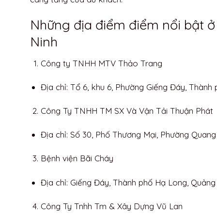
Những địa điểm điểm nổi bật 
Ninh
Công ty TNHH MTV Thảo Trang
Địa chỉ: Tổ 6, khu 6, Phường Giếng Đáy, Thành
Công Ty TNHH TM SX Và Vận Tải Thuận Phát
Địa chỉ: Số 30, Phố Thương Mại, Phường Quang
Bệnh viện Bãi Cháy
Địa chỉ: Giếng Đáy, Thành phố Hạ Long, Quảng
Công Ty Tnhh Tm & Xây Dựng Vũ Lan