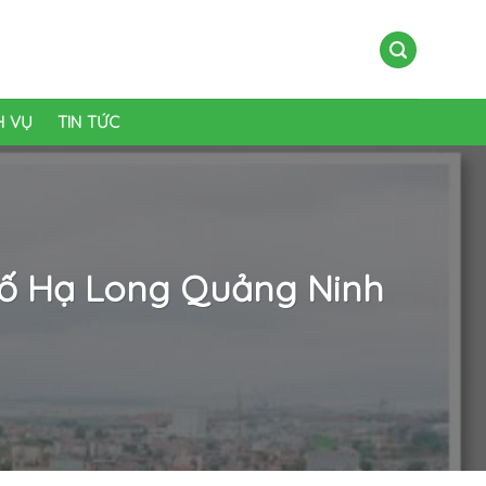
H VỤ
TIN TỨC
hố Hạ Long Quảng Ninh