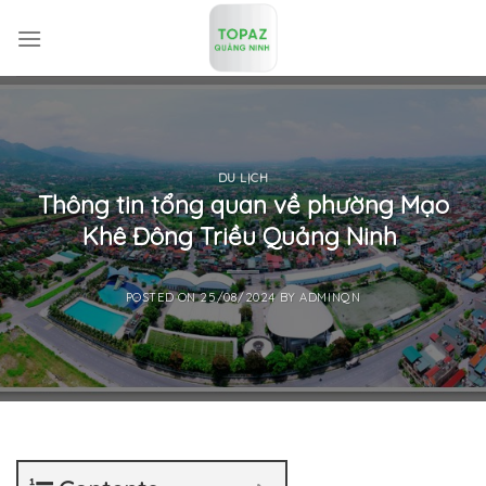
Skip
to
content
DU LỊCH
Thông tin tổng quan về phường Mạo
Khê Đông Triều Quảng Ninh
POSTED ON
25/08/2024
BY
ADMINQN