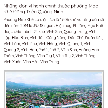
Những đơn vị hành chính thuộc phường Mạo
Khê Đông Triều Quảng Ninh
Phường Mạo Khê có diện tích là 19,06 km² và tổng dân số
đến năm 2014 là 39.418 người. Hiện nay, Phường Mạo Khê
được chia thành 24 khu: Vĩnh Sơn, Quang Trung, Vĩnh
Lập, Hòa Bình, Vĩnh Tân, Công Nông, Dân Chủ, Đoàn Kết,
Vĩnh Lâm, Vĩnh Phú, Vĩnh Hồng, Vĩnh Quang 1, Vĩnh
Quang 2, Vĩnh Hòa, Phố 1, Phố 2, Vĩnh Sinh, Hoàng Hoa
Thám, Vĩnh Thông, Vĩnh Tuy 1, Vĩnh Tuy 2, Vĩnh Thông,
Vĩnh Xuân, Vĩnh Hải , Vĩnh Trung.