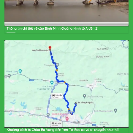
Thông tin chi tiết về cầu Bình Minh Quảng Ninh từ A đến Z
Khoảng cách từ Chùa Ba Vàng đến Yên Tử: Bao xa và di chuyển như thế