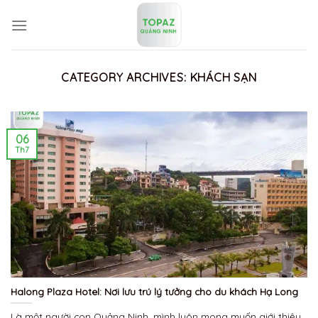
Skip
to
content
CATEGORY ARCHIVES:
KHÁCH SẠN
06
Th7
Halong Plaza Hotel: Nơi lưu trú lý tưởng cho du khách Hạ Long
Là một người con Quảng Ninh, mình luôn mong muốn giới thiệu