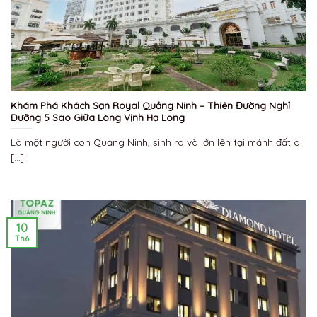
Khám Phá Khách Sạn Royal Quảng Ninh – Thiên Đường Nghỉ
Dưỡng 5 Sao Giữa Lòng Vịnh Hạ Long
Là một người con Quảng Ninh, sinh ra và lớn lên tại mảnh đất di
[...]
10
Th6