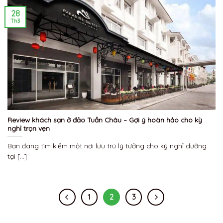
28
Th3
Review khách sạn ở đảo Tuần Châu – Gợi ý hoàn hảo cho kỳ
nghỉ trọn vẹn
Bạn đang tìm kiếm một nơi lưu trú lý tưởng cho kỳ nghỉ dưỡng
tại [...]
1
2
3