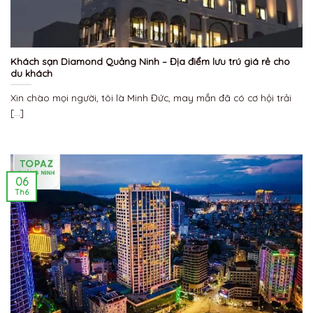
Khách sạn Diamond Quảng Ninh – Địa điểm lưu trú giá rẻ cho
du khách
Xin chào mọi người, tôi là Minh Đức, may mắn đã có cơ hội trải
[...]
06
Th6