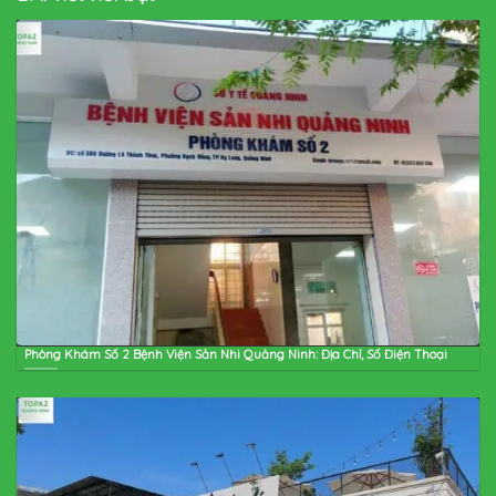
Phòng Khám Số 2 Bệnh Viện Sản Nhi Quảng Ninh: Địa Chỉ, Số Điện Thoại