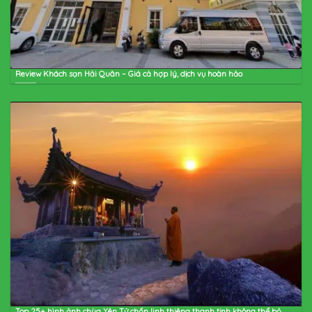
Review Khách sạn Hải Quân – Giá cả hợp lý, dịch vụ hoàn hảo
Top 25+ hình ảnh chùa Yên Tử chốn linh thiêng thanh tịnh không thể bỏ